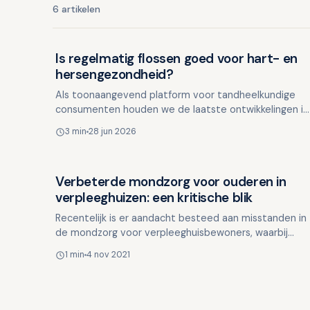
6 artikelen
Is regelmatig flossen goed voor hart- en
Ouderen en mondgezondheid
hersengezondheid?
Als toonaangevend platform voor tandheelkundige
consumenten houden we de laatste ontwikkelingen in
de gaten door wereldwijde publicaties te volgen.
3 min
28 jun 2026
Wanneer we i…
Verbeterde mondzorg voor ouderen in
Ouderen en mondgezondheid
verpleeghuizen: een kritische blik
Recentelijk is er aandacht besteed aan misstanden in
de mondzorg voor verpleeghuisbewoners, waarbij
commerciële tandartsenketens betrokken zijn. Deze
1 min
4 nov 2021
bedrijven…