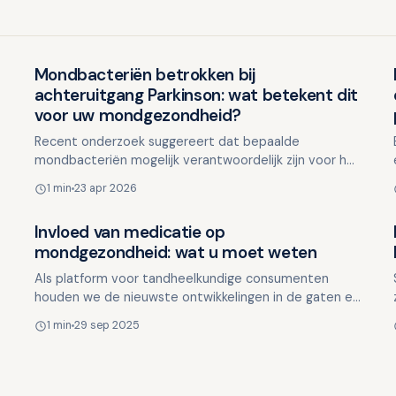
Mondbacteriën betrokken bij
Ouderen en mondgezondheid
achteruitgang Parkinson: wat betekent dit
voor uw mondgezondheid?
Recent onderzoek suggereert dat bepaalde
mondbacteriën mogelijk verantwoordelijk zijn voor het
verergeren van geheugenproblemen bij mensen met
1 min
23 apr 2026
de ziekte van Pa…
Invloed van medicatie op
Ouderen en mondgezondheid
mondgezondheid: wat u moet weten
Als platform voor tandheelkundige consumenten
houden we de nieuwste ontwikkelingen in de gaten en
delen graag waardevolle informatie met onze lezers.
1 min
29 sep 2025
Recent ond…