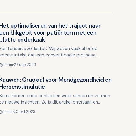
Het optimaliseren van het traject naar
Ouderen en mondgezondheid
een klikgebit voor patiënten met een
platte onderkaak
Een tandarts zei laatst: 'Wij weten vaak al bij de
eerste intake dat een conventionele prothese
kansloos is. Toch moeten we het doen voor de
5 min
27 sep 2023
vergoeding. Het voe…
Kauwen: Cruciaal voor Mondgezondheid en
Ouderen en mondgezondheid
Hersenstimulatie
Soms komen oude contacten weer samen en vormen
ze nieuwe inzichten. Zo is dit artikel ontstaan en
gepubliceerd naar aanleiding van een eerdere blog
2 min
20 okt 2023
met hooglera…